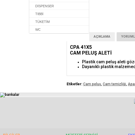
DİSPENSER
TIBBİ
TÜKETİM
WC
AÇIKLAMA
YORUMLA
CPA 41X5
CAM PELUŞ ALETİ
Plastik cam peluş aleti gö
Dayanıklı plastik malzem
Etiketler:
Cam peluş
,
Cam temizliği
,
Apar